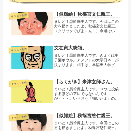
【似顔絵】秋篠宮文仁親王。
イラスト制作
まいど！愚蛤庵主人です。今回はこの
方を描きましたよ。秋篠宮文仁親王。
（クリックでびよ～ん！）今週はいっ
そのことご家族でシリーズ化しようと
思います。・・・・・・・・・・精進
を重ねてゆきます。では、またいず
文在寅大統領。
イラスト制作
れ。愚蛤庵主人でした。
まいど！愚蛤庵主人です。きょうは甲
子園ボウル。アメフトの大学日本一が
決まります。相手は、早稲田大学ビッ
グベアーズ。「ビッグベア」って、い
かにも早稲田らしいネーミングです。
なにせ、大学創設者はあの大隈重信で
【らくがき】米津玄師さん。
イラスト制作
すからね。オオクマ！！とにかく、が
ん...
まいど！愚蛤庵主人です。べつに投稿
するほどのアレでもないんです
が・・・。いちおう「描いたよ」の記
録として。米津玄師さん。（クリック
でびよ～ん！）「さよーならまたいつ
か！」の衣装で。なんとはなしに。
【似顔絵】秋篠宮悠仁親王。
イラスト制作
あ、きょうも投稿はちゃんとしま
す。・・・・・...
まいど！愚蛤庵主人です。今回はこの
方を描きましたよ。秋篠宮悠仁親王。