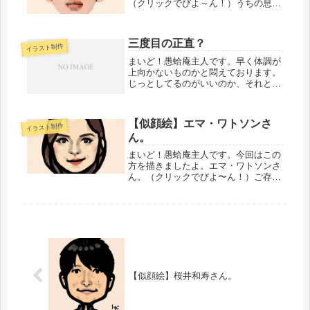
（クリックでびよ～ん！）うちの息子
と同い年なんですよね・・・。悠仁さ
まとうちの息子、いろいろな意味で環
境の差を感じずにはいられません。生
三度目の正直？
イラスト制作
まれながらに、というところも気持ち
を...
まいど！愚蛤庵主人です。早く体調が
上向かないものかと悶えております。
じっとしてるのがいいのか、それと
も、いろいろやってみるのがいいの
か。いまのところは、試行錯誤してお
りますけども。・・・・・・・・・・
【似顔絵】エマ・ワトソンさ
イラスト制作
さて。世の中では、きょうは「バレン
ん。
タイン...
まいど！愚蛤庵主人です。今回はこの
方を描きましたよ。エマ・ワトソンさ
ん。（クリックでびよ〜ん！）ご存知
「ハリー・ポッター・シリーズ」のハ
ーマイオニー・グレンジャー役。あれ
からずいぶん時間が過ぎました。なか
なか似せられず、毎回難儀するネタで
す...
【似顔絵】桜井和寿さん。