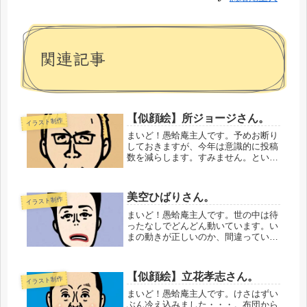
関連記事
【似顔絵】所ジョージさん。
イラスト制作
まいど！愚蛤庵主人です。予めお断り
しておきますが、今年は意識的に投稿
数を減らします。すみません。という
のも、今年はぼくにとってバージョン
アップ、というか、変化する年にした
いと思っているからです。なので、絵
美空ひばりさん。
イラスト制作
柄を固定せずにやってみる関係上、多
少...
まいど！愚蛤庵主人です。世の中は待
ったなしでどんどん動いています。い
まの動きが正しいのか、間違っている
のかっていうのは、わかりません。と
にかく、動いています。頭のずうっと
上をまたぐように。自分の意思のとお
【似顔絵】立花孝志さん。
イラスト制作
く離れたところで。その流れを止める
こ...
まいど！愚蛤庵主人です。けさはずい
ぶん冷え込みました・・・。布団から