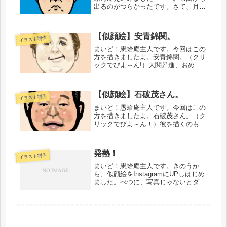
出るのがつらかったです。さて、月曜
日ということで、通常運転開始です。
がんばっていきます
か。・・・・・・・・・・で、今回描
【似顔絵】安青錦関。
イラスト制作
いたのは、この方です。立花孝志
（NHKから国民を守る...
まいど！愚蛤庵主人です。今回はこの
方を描きましたよ。安青錦関。（クリ
ックでびよ～ん!）大関昇進、おめで
とうございます！すばらしいですね。
これからの活躍が楽しみで
す。・・・・・・・・・・精進を重ね
【似顔絵】石破茂さん。
イラスト制作
てゆきます。では、またいずれ。愚蛤
案主人でした...
まいど！愚蛤庵主人です。今回はこの
方を描きましたよ。石破茂さん。（ク
リックでびよ～ん！）彼を描くのも、
もう3度目？4度目？？てなくらいで
す。自民党内部での人気がないってい
うのはどうなんだろう？？そんだけち
発熱！
イラスト制作
ゃんとした政治家っていうことなのか
も...
まいど！愚蛤庵主人です。きのうか
ら、似顔絵をInstagramにUPしはじめ
ました。べつに、写真じゃないとダメ
だ、ってわけでもないし。いちおう、
れっきとした画像だ
し。・・・・・・・・・・そんなこと
はともかく。明け方、ひどく寒くて目
が覚めまし...