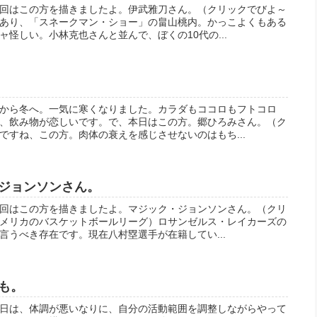
回はこの方を描きましたよ。伊武雅刀さん。（クリックでびよ～
あり、「スネークマン・ショー」の畠山桃内。かっこよくもある
怪しい。小林克也さんと並んで、ぼくの10代の...
から冬へ。一気に寒くなりました。カラダもココロもフトコロ
、飲み物が恋しいです。で、本日はこの方。郷ひろみさん。（ク
ですね、この方。肉体の衰えを感じさせないのはもち...
ジョンソンさん。
回はこの方を描きましたよ。マジック・ジョンソンさん。（クリ
アメリカのバスケットボールリーグ）ロサンゼルス・レイカーズの
言うべき存在です。現在八村塁選手が在籍してい...
も。
日は、体調が悪いなりに、自分の活動範囲を調整しながらやって