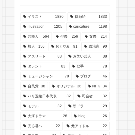
イラスト
1880
似顔絵
1833
illustration
1205
caricature
1198
芸能人
564
俳優
256
女優
214
故人
156
おくやみ
91
政治家
90
アスリート
88
お笑い芸人
88
タレント
83
歌手
78
ミュージシャン
70
ブログ
46
自民党
38
オリジナル
36
NHK
34
パリ五輪日本代表
32
司会者
32
モデル
32
朝ドラ
29
大河ドラマ
28
blog
26
光る君へ
22
元アイドル
22