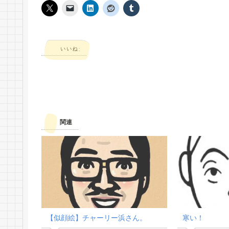
いいね:
関連
【似顔絵】チャーリー浜さん。
寒い！