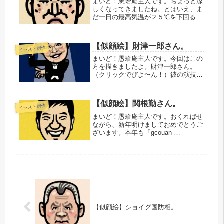
まいど！愚蛤庵主人です。ちょっと涼
の...
しくなってきましたね。とはいえ、ま
だ一日の最高気温が２５℃を下回る日
がほとんどないですけど（汗）ただ、
陽が沈むのだけは確実に早くなってま
す。やはり地球は回ってま
【似顔絵】財津一郎さん。
イラスト制作
す。・・・・・・・・・・で、今回
は、前回のネタ...
まいど！愚蛤庵主人です。今回はこの
方を描きましたよ。財津一郎さん。
（クリックでびよ〜ん！）彼の演技や
コントを見たことのない人でも、おそ
らくこの場面は見たことがあると思い
ます。まーなんせインパクト強いです
【似顔絵】関根勤さん。
イラスト制作
よねぇ、このCM！「ピアノ売ってち
ょ〜...
まいど！愚蛤庵主人です。おくればせ
ながら、新年明けましておめでとうご
ざいます。本年も「gcouan-
plus.com」をご愛顧お願い申し上げま
す。・・・とまあ、堅苦しいご挨拶は
ここまで。年末年始っていうのは、わ
たしにとっては大仕事。どうして...
【似顔絵】ショイグ国防相。