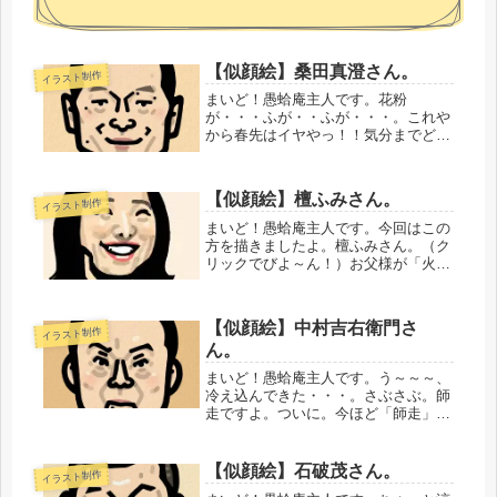
【似顔絵】桑田真澄さん。
イラスト制作
まいど！愚蛤庵主人です。花粉
が・・・ふが・・ふが・・・。これや
から春先はイヤやっ！！気分までどん
よりするわ。どうにかしたってく
れ！・・・・・・・・・・ま、それは
さておき。今回はこの方を描きました
【似顔絵】檀ふみさん。
イラスト制作
よ。桑田真澄さん。（クリックでびよ
～ん！）今シ...
まいど！愚蛤庵主人です。今回はこの
方を描きましたよ。檀ふみさん。（ク
リックでびよ～ん！）お父様が「火宅
の人」などを書かれた小説家の檀一雄
さん。すらりとした長身で、以前は身
長を168cmとされていましたが、現在
【似顔絵】中村吉右衛門さ
イラスト制作
は170cmとなってます。むか～...
ん。
まいど！愚蛤庵主人です。う～～～、
冷え込んできた・・・。さぶさぶ。師
走ですよ。ついに。今ほど「師走」の
語源をネットで調べたら、「お坊さん
が忙しい月」というのはひとつの説に
すぎず、諸説あるとのことでした。へ
【似顔絵】石破茂さん。
イラスト制作
ぇ。月の呼び名も、古くから様々なも