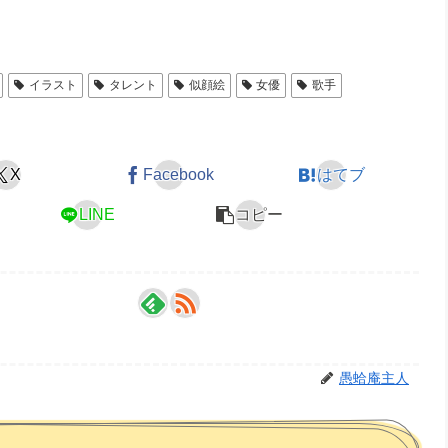
イラスト
タレント
似顔絵
女優
歌手
X
Facebook
はてブ
LINE
コピー
愚蛤庵主人