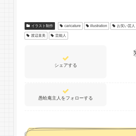
イラスト制作
caricature
illustration
お笑い芸人
渡辺直美
芸能人
シェアする
愚蛤庵主人をフォローする