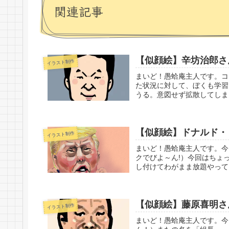
関連記事
【似顔絵】辛坊治郎さ
イラスト制作
まいど！愚蛤庵主人です。コ
た状況に対して、ぼくも学習
うる。意図せず拡散してしま
【似顔絵】ドナルド・
イラスト制作
まいど！愚蛤庵主人です。今
クでびよ～ん!）今回はちょ
し付けてわがまま放題やって
【似顔絵】藤原喜明さ
イラスト制作
まいど！愚蛤庵主人です。今