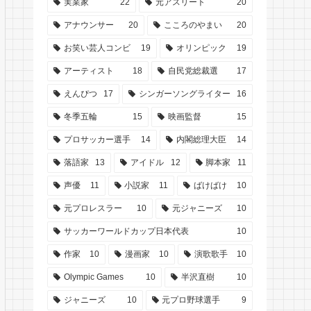
実業家
22
元アスリート
20
アナウンサー
20
こころのやまい
20
お笑い芸人コンビ
19
オリンピック
19
アーティスト
18
自民党総裁選
17
えんぴつ
17
シンガーソングライター
16
冬季五輪
15
映画監督
15
プロサッカー選手
14
内閣総理大臣
14
落語家
13
アイドル
12
脚本家
11
声優
11
小説家
11
ばけばけ
10
元プロレスラー
10
元ジャニーズ
10
サッカーワールドカップ日本代表
10
作家
10
漫画家
10
演歌歌手
10
Olympic Games
10
半沢直樹
10
ジャニーズ
10
元プロ野球選手
9