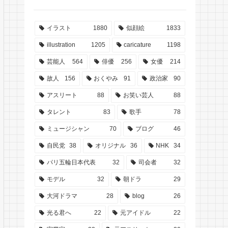
イラスト
1880
似顔絵
1833
illustration
1205
caricature
1198
芸能人
564
俳優
256
女優
214
故人
156
おくやみ
91
政治家
90
アスリート
88
お笑い芸人
88
タレント
83
歌手
78
ミュージシャン
70
ブログ
46
自民党
38
オリジナル
36
NHK
34
パリ五輪日本代表
32
司会者
32
モデル
32
朝ドラ
29
大河ドラマ
28
blog
26
光る君へ
22
元アイドル
22