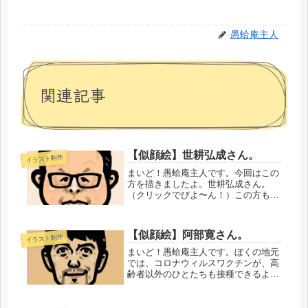
愚蛤庵主人
関連記事
【似顔絵】世耕弘成さん。
イラスト制作
まいど！愚蛤庵主人です。今回はこの
方を描きましたよ。世耕弘成さん。
（クリックでびよ〜ん！）この方も安
倍派5人衆のひとりです。きょうキッ
クバック議員の処分が決定されるとい
う報道がありましたが、この世耕さん
【似顔絵】阿部寛さん。
イラスト制作
は2番めに重い「離党の勧告」の処分
がく...
まいど！愚蛤庵主人です。ぼくの地元
では、コロナウィルスワクチンが、高
齢者以外のひとたちも接種できるよう
になってきたようです。ところによっ
ては、すでに予約券が配布されたりし
ているようです。ワクチンのメーカー