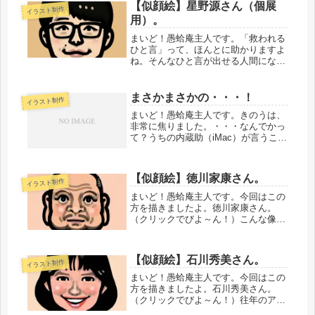
【似顔絵】星野源さん（個展
イラスト制作
がどこなのか、ちょっとだけ気になり
用）。
ま...
まいど！愚蛤庵主人です。「救われる
ひと言」って、ほんとに助かりますよ
ね。そんなひと言が出せる人間になり
たいです。・・・・・・・・・・今回
は、個展出品作より8つめ。星野源さ
ん。（クリックでびよ～ん！）ヘアス
まさかまさかの・・・！
イラスト制作
タイルと顔の形をちょっと修正しまし
まいど！愚蛤庵主人です。きのうは、
た...
非常に焦りました。・・・なんでかっ
て？うちの内蔵助（iMac）が言うこと
を聞かなくなったからです。以前か
ら、ディスプレイが真っ黒になったま
ま、という状態が続いていて、「う〜
【似顔絵】徳川家康さん。
イラスト制作
ん、もう長くないかも」と思ってい
た...
まいど！愚蛤庵主人です。今回はこの
方を描きましたよ。徳川家康さん。
（クリックでびよ～ん！）こんな像が
どこかのお寺にあっても不思議じゃな
い気がする（笑）誰もが知ってる江戸
幕府を開いた方。いわゆる「武将」と
【似顔絵】石川秀美さん。
イラスト制作
いうのとはちょっと違う気がします。
これ...
まいど！愚蛤庵主人です。今回はこの
方を描きましたよ。石川秀美さん。
（クリックでびよ～ん！）往年のアイ
ドルだったんですが、ご存じの方いら