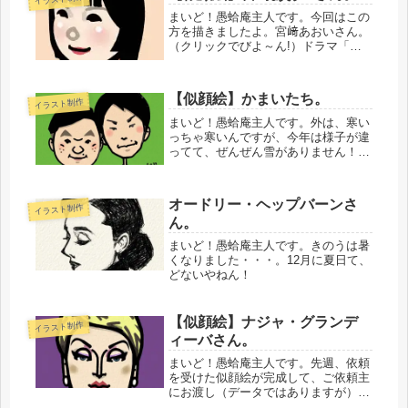
あ...
まいど！愚蛤庵主人です。今回はこの
方を描きましたよ。宮﨑あおいさん。
（クリックでびよ～ん!）ドラマ「豊
臣兄弟！」では、織田信長の妹、お市
の方の役を演じてらっしゃいます。久
しぶりに彼女を見たような気がしてい
【似顔絵】かまいたち。
イラスト制作
ます。・・・・・・・・・・精進を重
ね...
まいど！愚蛤庵主人です。外は、寒い
っちゃ寒いんですが、今年は様子が違
ってて、ぜんぜん雪がありません！ホ
ントに珍しいことです。やっぱり暖冬
ですよ。というより、これから暖冬が
デフォルトになるんじゃないの？とさ
オードリー・ヘップバーンさ
イラスト制作
え思います。雪かきをせんでええとい
ん。
う...
まいど！愚蛤庵主人です。きのうは暑
くなりました・・・。12月に夏日て、
どないやねん！
【似顔絵】ナジャ・グランデ
イラスト制作
ィーバさん。
まいど！愚蛤庵主人です。先週、依頼
を受けた似顔絵が完成して、ご依頼主
にお渡し（データではありますが）し
たところ、とても喜んでいただけたの