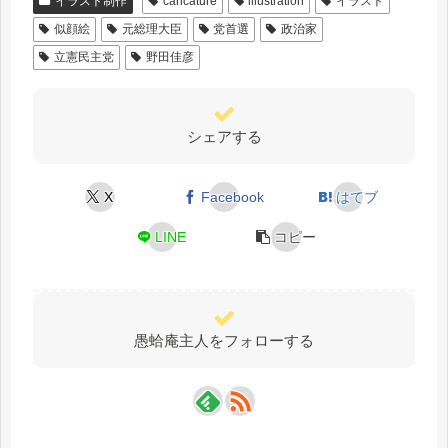
イラスト制作
caricature
illustration
イラスト
似顔絵
元総理大臣
党首選
政治家
立憲民主党
野田佳彦
シェアする
X
Facebook
はてブ
LINE
コピー
愚蛤庵主人をフォローする