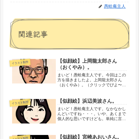
愚蛤庵主人
関連記事
【似顔絵】上岡龍太郎さん
イラスト制作
（おくやみ）。
まいど！愚蛤庵主人です。今回はこの
方を描きましたよ。上岡龍太郎さん
（おくやみ）。（クリックでびよ〜
ん！）ちょっと仕上がりが雑ですいま
せん・・・。ぼくの中では、「パペポ
TV」と「ナイトスクープ」でした。
【似顔絵】浜辺美波さん。
イラスト制作
彼はカッコよかったですよ、すごく。
まいど！愚蛤庵主人です。なかなかし
いろん...
んどいですね・・・。いや、あくまで
個人的な思いですけども。単純に言え
ば自分が「いっこうに成長しねぇ！」
という一点に集約されますけどね。こ
んなところで泣き言を言ってる場合じ
【似顔絵】宮崎あおいさん。
イラスト制作
ゃないんで、しばらくアタマひねって