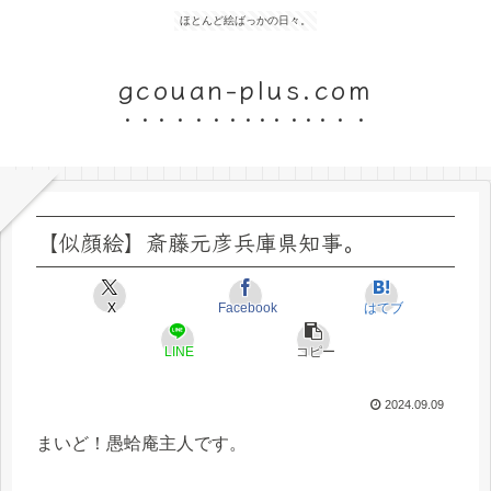
ほとんど絵ばっかの日々。
gcouan-plus.com
【似顔絵】斎藤元彦兵庫県知事。
X
Facebook
はてブ
LINE
コピー
2024.09.09
まいど！愚蛤庵主人です。