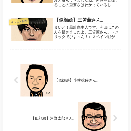
冷え込んできましたね。体調を管理す
ることの重要さはわかっているし、つ
とめて気をつけてはいますが、それで
もうまくいかないときってのはありま
す。そんなときは、休むしかないんで
【似顔絵】三笘薫さん。
イラスト制作
すよね。無理がきくと思っていても、
まいど！愚蛤庵主人です。今回はこの
無...
方を描きましたよ。三笘薫さん。（ク
リックでびよ～ん！）スペイン戦が日
本時間のあす午前4時！それでもがん
ばって見る方もいるんでしょうね。ぼ
くも、もし起きられたら見ようと思っ
ています。そのときには、彼にもぜひ
活...
【似顔絵】小林稔侍さん。
【似顔絵】河野太郎さん。