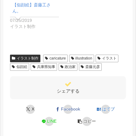
【似顔絵】斎藤工さ
ん。
07/25/2019
イラスト制作
イラスト制作
caricature
illustration
イラスト
似顔絵
兵庫県知事
政治家
斎藤元彦
シェアする
X
Facebook
はてブ
LINE
コピー