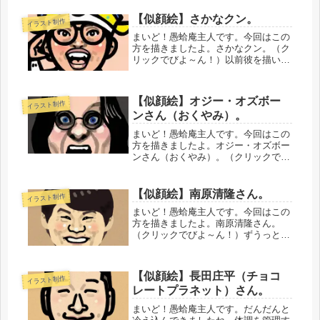
た。
【似顔絵】さかなクン。
イラスト制作
まいど！愚蛤庵主人です。今回はこの
方を描きましたよ。さかなクン。（ク
リックでびよ～ん！）以前彼を描いた
のが2016年なんですよ。「たしか描い
たことあるはず・・・」と思って見て
みてびっくりでした。それこそギョギ
【似顔絵】オジー・オズボー
イラスト制作
ョギョでギョざいました。なんだか...
ンさん（おくやみ）。
まいど！愚蛤庵主人です。今回はこの
方を描きましたよ。オジー・オズボー
ンさん（おくやみ）。（クリックでび
よ～ん！）ハードロック・ヘヴィーメ
タルを語るうえで欠かせない存在。も
ちろん、日本のメタルバンドにも多大
【似顔絵】南原清隆さん。
イラスト制作
な影響を与えています。御冥福をお祈
まいど！愚蛤庵主人です。今回はこの
り...
方を描きましたよ。南原清隆さん。
（クリックでびよ～ん！）ずうっと、
「描かなあかんな・・・」と思いつつ
描いてませんでした。「ウッチャンナ
ンチャン」のコントも、ずいぶん見て
【似顔絵】長田庄平（チョコ
イラスト制作
ませんね。たまには見てみたいなぁと
レートプラネット）さん。
思い...
まいど！愚蛤庵主人です。だんだんと