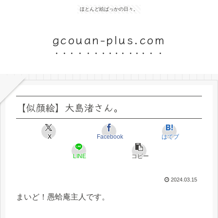
ほとんど絵ばっかの日々。
gcouan-plus.com
【似顔絵】大島渚さん。
X
Facebook
はてブ
LINE
コピー
2024.03.15
まいど！愚蛤庵主人です。