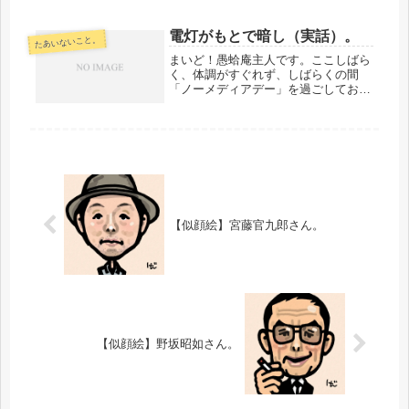
う！・・・・・・・・・・で、今回は
この方を描きましたよ。大橋悠依さ
電灯がもとで暗し（実話）。
たあいないこと。
ん。（クリックでびよ～ん！）金メダ
ル２個、おめでと...
まいど！愚蛤庵主人です。ここしばら
く、体調がすぐれず、しばらくの間
「ノーメディアデー」を過ごしており
ました。なにしろ、パソコンを見るの
も、スマホを見るのも、絵を描くの
も、目がかすんで、ズキズキ痛んで、
15分と見ていられず、目薬をさすや
ら、眼...
【似顔絵】宮藤官九郎さん。
【似顔絵】野坂昭如さん。