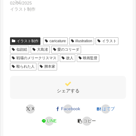
02/04/2025
イラスト制作
イラスト制作
caricature
illustration
イラスト
似顔絵
大島渚
愛のコリーダ
戦場のメリークリスマス
故人
映画監督
殴られた人
脚本家
シェアする
X
Facebook
はてブ
LINE
コピー