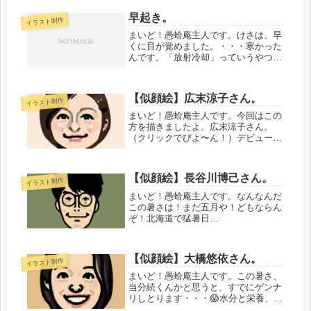
か言われると最悪。「もう、チャチャ
早起き。
イラスト制作
っとやってくれ！」と言いたくもなり
ま...
まいど！愚蛤庵主人です。けさは、早
くに目が覚めました。・・・寒かった
んです。「放射冷却」っていうやつで
すね。きっと。いい天気ですも
ん。・・・・・・・・・・だもんで、
とっとと描いてしまいました。「あの
【似顔絵】広末涼子さん。
イラスト制作
ひとを描いたなら、このひとも描かず
ばなるま...
まいど！愚蛤庵主人です。今回はこの
方を描きましたよ。広末涼子さん。
（クリックでびよ〜ん！）デビュー時
の彼女は、すごくさわやかで元気いっ
ぱいのイメージがありました。紆余曲
折を経て、現在では女優さんとしての
【似顔絵】長谷川博己さん。
イラスト制作
幅が出てきましたね。人生経験という
のは...
まいど！愚蛤庵主人です。なんなんだ
この暑さは！まだ五月や！どもならん
ぞ！北海道で猛暑日
て・・・。・・・・・・・・・・で、
今回はこの方。長谷川博己さん。（ク
リックでびよーん！）もっと早い時期
【似顔絵】大橋悠依さん。
イラスト制作
に描いとけばよかった・・・。時期外
れです。・・・・・...
まいど！愚蛤庵主人です。この暑さ、
当分続くんかと思うと、すでにゲンナ
リしとります・・・😱水分と栄養、睡
眠はしっかりとりましょ