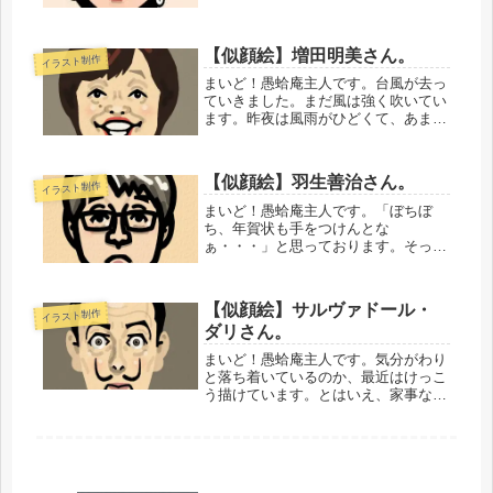
難しい！いつもムチャクチャ手こずり
ます・・・。もうちょい苦手意識が消
えてくれないかなぁ。う〜〜
【似顔絵】増田明美さん。
イラスト制作
む。・・・・・・・・・・精進を重ね
てゆきます。...
まいど！愚蛤庵主人です。台風が去っ
ていきました。まだ風は強く吹いてい
ます。昨夜は風雨がひどくて、あまり
眠れませんでした・・・。ちなみに、
息子は爆睡してました（笑）もう台風
はコリゴリで
【似顔絵】羽生善治さん。
イラスト制作
す。・・・・・・・・・・で、今回は
この方を描きましたよ。増...
まいど！愚蛤庵主人です。「ぼちぼ
ち、年賀状も手をつけんとな
ぁ・・・」と思っております。そっか
ら取り掛かるまでにまた時間がかかる
のが通常パターンですが（汗）「四の
五の言わず、とっととやれよ！」っつ
【似顔絵】サルヴァドール・
イラスト制作
ー話ですね。あい。がんばりま
ダリさん。
す。・・・・・・・...
まいど！愚蛤庵主人です。気分がわり
と落ち着いているのか、最近はけっこ
う描けています。とはいえ、家事など
に取られる時間もそれなりにあって、
描くために割ける時間はそんなにあり
ません。それでも描けてはいるので、
精神的な余裕ができたのか、集中力が
増...