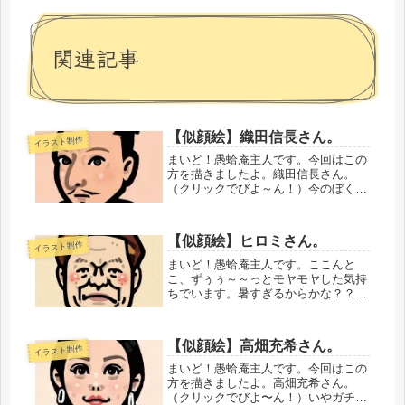
関連記事
【似顔絵】織田信長さん。
イラスト制作
まいど！愚蛤庵主人です。今回はこの
方を描きましたよ。織田信長さん。
（クリックでびよ～ん！）今のぼくは
すでに彼よりも長生きしてるんですよ
ね・・・。ちょっと複雑な気分になり
ます。・・・・・・・・・・精進を重
【似顔絵】ヒロミさん。
イラスト制作
ねてゆきます。では、またいずれ。愚
蛤庵...
まいど！愚蛤庵主人です。ここんと
こ、ずぅぅ～～っとモヤモヤした気持
ちでいます。暑すぎるからかな？？な
かなかクリアになりませ
ん。・・・・・・・・・・今回は、こ
の方を描きましたよ。ヒロミさん。
【似顔絵】高畑充希さん。
イラスト制作
（クリックでびよ～ん！）もともとお
笑いのひとだったん...
まいど！愚蛤庵主人です。今回はこの
方を描きましたよ。高畑充希さん。
（クリックでびよ〜ん！）いやガチで