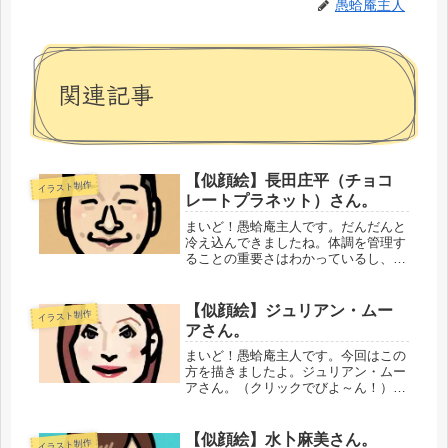
愚蛤庵主人
関連記事
【似顔絵】長田庄平（チョコ
イラスト制作
レートプラネット）さん。
まいど！愚蛤庵主人です。だんだんと
冷え込んできましたね。体調を管理す
ることの重要さはわかっているし、つ
とめて気をつけてはいますが、それで
もうまくいかないときってのはありま
す。そんなときは、休むしかないんで
【似顔絵】ジュリアン・ムー
イラスト制作
すよね。無理がきくと思っていても、
アさん。
無...
まいど！愚蛤庵主人です。今回はこの
方を描きましたよ。ジュリアン・ムー
アさん。（クリックでびよ～ん！）ア
メリカの本格派女優さん。世界三大映
画祭のすべての女優賞を受賞した女優
さんです。すご
【似顔絵】水卜麻美さん。
イラスト制作