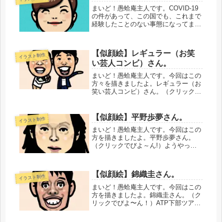
い。・・・・・・・・・・精進を重ね
まいど！愚蛤庵主人です。COVID-19
てゆきます。では、また...
の件があって、この国でも、これまで
経験したことのない事態になってま
す。そんななか、これまでの考え方、
過ごし方の課題点が浮き彫りになって
きた感があります。ぼくの中で、気に
【似顔絵】レギュラー（お笑
イラスト制作
なっている課題点というのは、大き...
い芸人コンビ）さん。
まいど！愚蛤庵主人です。今回はこの
方々を描きましたよ。レギュラー（お
笑い芸人コンビ）さん。（クリックで
びよ〜ん！）どうしても、彼らのコン
ビ名は「あるある探検隊」だと思って
しまうんですよね。てか、てっきりそ
【似顔絵】平野歩夢さん。
イラスト制作
うだと思ってました・・・！現在も元
まいど！愚蛤庵主人です。今回はこの
気...
方を描きましたよ。平野歩夢さん。
（クリックでびよ～ん!）ようやっと
見知った顔を描けた（笑）五輪前に大
怪我されてたとは。全然知りませんで
した。・・・・・・・・・・精進を重
【似顔絵】錦織圭さん。
イラスト制作
ねてゆきます。では、またいずれ。愚
蛤庵...
まいど！愚蛤庵主人です。今回はこの
方を描きましたよ。錦織圭さん。（ク
リックでびよ〜ん！）ATP下部ツアー
とはいえ、1年8ヶ月のブランクを経て
の復帰戦での優勝、おめでとうござい