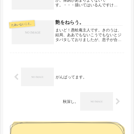
か。体調があまりよくないで
す。・・・描いてはいるんですけ
ど。・・・・・・・・・・やはり、ひ
との中にいられない。どうしても、怖
い。・・・・・・・・・・きのうか
艶をねらう。
たあいないこと。
ら、親類があつまってるんですが、そ
の中に入れない。...
まいど！愚蛤庵主人です。きのうは、
結局、ああでもないこうでもないとジ
タバタしておりましたが、息子が合宿
から戻ってきて、話をしたり、彼の誕
生日を祝ったり、一緒にゲームなどを
していたら、幾分か気分がほぐれまし
た。・・・・・・・・・・阪神も勝っ
た...
がんばってます。
秋深し。