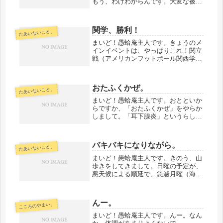
もう、わけわからんです。大変な被害
に遭われた方もいらっしゃいます。こ
ころからお見舞い申し上げます。天災
とはいえ、東北での被害も甚大でした
関学、勝利！
たあいないこと。
ので、地震だ台風だと、こうも度重な
る...
まいど！愚蛤庵主人です。きょうのメ
インイベントは、やっぱりこれ！関立
戦（アメリカンフットボール関西学生
代表決定戦。関西学院大学ファイター
ズ対立命館大学パンサーズ）ですよ！
放送でやってくれなかったので、仕方
おたふくかぜ。
たあいないこと。
なくtwitterでの経過ツイート待...
まいど！愚蛤庵主人です。おとといか
らですか、「おたふくかぜ」をやらか
しまして。「耳下腺炎」というらしい
ですね。「自分の楽描き、時価千円」
のほうがよっぽどうれしいものですけ
ども（笑）私の場合、すでになんども
バキバキになりながら。
たあいないこと。
経験してます。一生一度でいいもの
は、...
まいど！愚蛤庵主人です。きのう、山
歩きをしてきまして。日曜の予定が、
悪天候による順延で、急遽月曜（海の
日）になりまし
た。・・・・・・・・・・これがま
た、すこし雨にやられました。友人の
んー。
こころのやまい。
家族と行ったんで、できるだけ楽しく
て登りやすい日だとよかっ...
まいど！愚蛤庵主人です。んー。なん