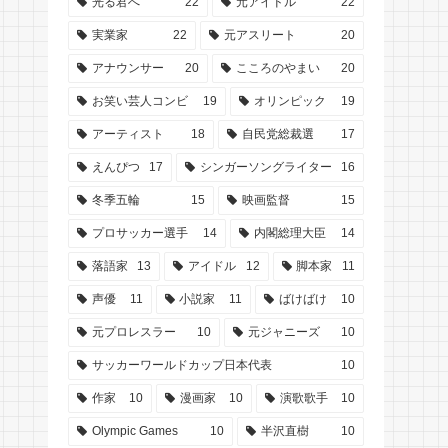
光る君へ
22
元アイドル
22
実業家
22
元アスリート
20
アナウンサー
20
こころのやまい
20
お笑い芸人コンビ
19
オリンピック
19
アーティスト
18
自民党総裁選
17
えんぴつ
17
シンガーソングライター
16
冬季五輪
15
映画監督
15
プロサッカー選手
14
内閣総理大臣
14
落語家
13
アイドル
12
脚本家
11
声優
11
小説家
11
ばけばけ
10
元プロレスラー
10
元ジャニーズ
10
サッカーワールドカップ日本代表
10
作家
10
漫画家
10
演歌歌手
10
Olympic Games
10
半沢直樹
10