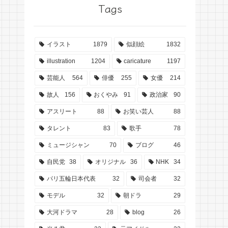
Tags
イラスト
1879
似顔絵
1832
illustration
1204
caricature
1197
芸能人
564
俳優
255
女優
214
故人
156
おくやみ
91
政治家
90
アスリート
88
お笑い芸人
88
タレント
83
歌手
78
ミュージシャン
70
ブログ
46
自民党
38
オリジナル
36
NHK
34
パリ五輪日本代表
32
司会者
32
モデル
32
朝ドラ
29
大河ドラマ
28
blog
26