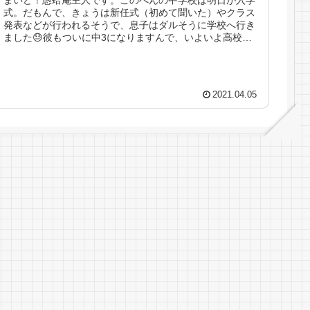
まいど！愚蛤庵主人です。このへんの中学校は明日が入学
式。だもんで、きょうは新任式（初めて聞いた）やクラス
発表などが行われるそうで、息子はダルそうに学校へ行き
ました😓彼もついに中3になりますんで、いよいよ高校受
験を意識するはず（？？？）ま、ど...
2021.04.05