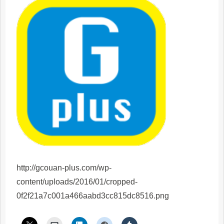
http://gcouan-plus.com/wp-
content/uploads/2016/01/cropped-
0f2f21a7c001a466aabd3cc815dc8516.png