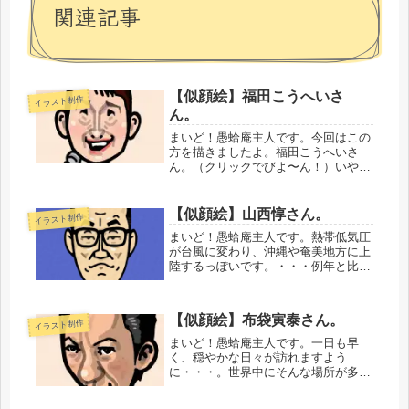
関連記事
【似顔絵】福田こうへいさ
イラスト制作
ん。
まいど！愚蛤庵主人です。今回はこの
方を描きましたよ。福田こうへいさ
ん。（クリックでびよ〜ん！）いや
ぁ、演歌歌手の方の歌唱力はすごいで
すよね。演歌独特の歌い方ってのもあ
るのかもしれませんが、他のジャンル
【似顔絵】山西惇さん。
イラスト制作
の歌を歌ってもすげー上手なんじゃな
まいど！愚蛤庵主人です。熱帯低気圧
いかと...
が台風に変わり、沖縄や奄美地方に上
陸するっぽいです。・・・例年と比べ
て、台風の上陸がちと早すぎ？な気が
してますけども。こちら北陸も、天気
は下り坂です。・・・・・・・・・・
【似顔絵】布袋寅泰さん。
イラスト制作
今回描いたのは、この方です。山西惇
さ...
まいど！愚蛤庵主人です。一日も早
く、穏やかな日々が訪れますよう
に・・・。世界中にそんな場所が多す
ぎる！悲しいけれども。自分の無力
さ、ちっぽけさをつくづく感じるきょ