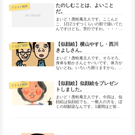
うこのごろで
たのしむことは、よいこと
イラスト制作
す。・・・・・・・・・・で、今回は
だ。
この方を描きましたよ。布袋寅泰さ...
まいど！愚蛤庵主人です。ここんと
こ、1日2コずつくらいの割で描いてた
んですけども。苦行ですわ。・・・と
いうことで。1日1コ限定にすることに
しました。「たのしく描く」のが、い
ちばん大事。でないと、見てるほうも
【似顔絵】横山やすし・西川
イラスト制作
たのしくないもんね。などと、勝手
きよしさん。
に...
まいど！愚蛤庵主人です。そろそろ、
身体を動かさんとヤバいです。体力が
ないとね。いろいろ困りますから。な
にしろもうじき53のオッサンですんで
ね。いろいろ衰えるんですわ。つか現
在進行系で衰え続けとるんですわ。風
【似顔絵】似顔絵をプレゼン
イラスト制作
呂上がりは鏡を見たくないもんね！
トしました。
と...
まいど！愚蛤庵主人です。今回は、似
顔絵は似顔絵でも、一般人の方を。ぼ
くの幼馴染なんです。1週間ほど前に
誕生日だったので、プレゼントに似顔
絵を描きました。それがこちらです。
（クリックでびよ～ん！）彼女は現
在、埼玉県川越市でピアノの先生をさ
れて...