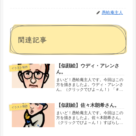
愚蛤庵主人
関連記事
【似顔絵】ウディ・アレンさ
イラスト制作
ん。
まいど！愚蛤庵主人です。今回はこの
方を描きましたよ。ウディ・アレンさ
ん。（クリックでびよ～ん！）「＃
MeToo」運動で映画界を干されちゃっ
た映画監督。それでも、アカデミー賞
のノミネート回数は史上最多で、アカ
【似顔絵】佐々木朗希さん。
イラスト制作
デミー賞の受賞者でもあります。セ
まいど！愚蛤庵主人です。今回はこの
ク...
方を描きましたよ。佐々木朗希さん。
（クリックでびよ～ん！）すばらしい
リリーフ！・・・てか、彼をリリーバ
ーに使っちゃうあたりはやはりメジャ