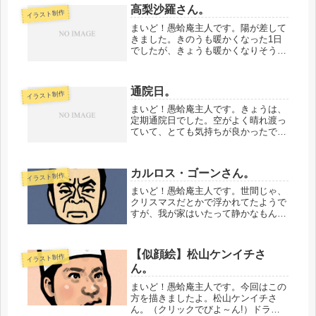
ー。あさってまでゲームがあると信じ
高梨沙羅さん。
イラスト制作
ましょう。そしてドジャースが勝利す
る...
まいど！愚蛤庵主人です。陽が差して
きました。きのうも暖かくなった1日
でしたが、きょうも暖かくなりそうで
す。ボチボチ、花粉の時期です。雪も
順調に解けていってます。車庫の除雪
もじわじわと進んでおりま
通院日。
イラスト制作
す。・・・・・・・・・・さて。きょ
うは、過日の...
まいど！愚蛤庵主人です。きょうは、
定期通院日でした。空がよく晴れ渡っ
ていて、とても気持ちが良かったで
す。なんども、深呼吸をしました。自
分ちの玄関の外にすら、なかなか出な
い人間なので、たまには、こういうの
カルロス・ゴーンさん。
イラスト制作
もいいかもしれないなあと思います。
こん...
まいど！愚蛤庵主人です。世間じゃ、
クリスマスだとかで浮かれてたようで
すが、我が家はいたって静かなもん
で。ケーキも食べず（息子が生クリー
ムが嫌いなので）、普段となんら変わ
りのない1日をすごしておりました。
【似顔絵】松山ケンイチさ
イラスト制作
そんなクリスマスですが、複雑な気持
ん。
ちで...
まいど！愚蛤庵主人です。今回はこの
方を描きましたよ。松山ケンイチさ
ん。（クリックでびよ～ん!）ドラマ