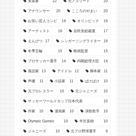
実業家
22
元アスリート
20
アナウンサー
20
こころのやまい
20
お笑い芸人コンビ
19
オリンピック
19
アーティスト
18
自民党総裁選
17
えんぴつ
17
シンガーソングライター
16
冬季五輪
15
映画監督
15
プロサッカー選手
14
内閣総理大臣
14
落語家
13
アイドル
12
脚本家
11
声優
11
小説家
11
ばけばけ
10
元プロレスラー
10
元ジャニーズ
10
サッカーワールドカップ日本代表
10
作家
10
漫画家
10
演歌歌手
10
Olympic Games
10
半沢直樹
10
ジャニーズ
10
元プロ野球選手
9