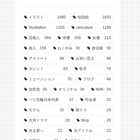
イラスト
1880
似顔絵
1833
illustration
1205
caricature
1198
芸能人
564
俳優
256
女優
214
故人
156
おくやみ
91
政治家
90
アスリート
88
お笑い芸人
88
タレント
83
歌手
78
ミュージシャン
70
ブログ
46
自民党
38
オリジナル
36
NHK
34
パリ五輪日本代表
32
司会者
32
モデル
32
朝ドラ
29
大河ドラマ
28
blog
26
光る君へ
22
元アイドル
22