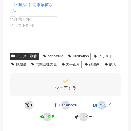
【似顔絵】高市早苗さ
ん。
11/12/2025
イラスト制作
イラスト制作
caricature
illustration
イラスト
似顔絵
内閣総理大臣
大平正芳
政治家
故人
シェアする
X
Facebook
はてブ
LINE
コピー