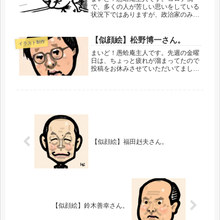
で、多くの人が苦しい思いをしている
状況下ではありますが、政治家のみな
さんはいよいよ目の色を変えてきまし
たよ。とくに自民党内はゴタゴタの真
っ最中！「国民をほったらかしにしと
【似顔絵】松野博一さん。
イラスト制作
いて云々」というご意見もあろうかと
まいど！愚蛤庵主人です。先週の金曜
思い...
日は、ちょっと疲れが溜まってたので
投稿をお休みさせていただいてまし
た。楽しみにされてたかたには申し訳
ありませんでした。おかげさまで、随
分楽になりました。これからまた投稿
がはじまりま
す。・・・・・・・・・・で...
【似顔絵】福田赳夫さん。
【似顔絵】鈴木善幸さん。