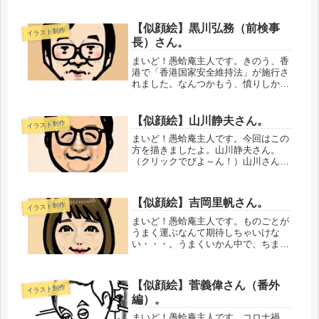
カッコいい俳優さんではあるんです
が、若干チャラいイメージがありま
す。それもまあ「オーシャンズ」での
【似顔絵】黒川弘務（前検事
イラスト制作
彼を見てるから、なんですけどね。実
長）さん。
際のと...
まいど！愚蛤庵主人です。きのう、香
港で「香港国家安全維持法」が施行さ
れました。なんつかもう、憤りしかな
いんすけど。同時に、すごい無力感に
も襲われてます。正直、他人事でもな
いと思うんですよ。この国でも起こり
【似顔絵】山川静夫さん。
イラスト制作
うることやと思ってます。「国民のた
まいど！愚蛤庵主人です。今回はこの
め...
方を描きましたよ。山川静夫さん。
（クリックでびよ～ん！）山川さんと
いえば「ウルトラアイ」でしょう。放
送開始がぼくの小学生の頃でしたか
ら、子供向け科学番組の「ウルトラア
【似顔絵】吉岡里帆さん。
イラスト制作
イ」を見ないはずがなかったです。な
にしろ...
まいど！愚蛤庵主人です。ものごとが
うまく運ぶなんて期待しちゃいけな
い・・・。うまくいかん中で、ちまち
まやってくしかないのよ・・・（泣）
てなかんじで、ココロがガッサガサに
荒れるときって、どうしようもなくあ
【似顔絵】菅義偉さん（番外
イラスト制作
りますよね。「きょうも一日、なんと
編）。
か生...
まいど！愚蛤庵主人です。コロナ禍