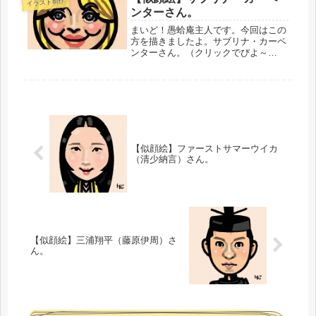
イラスト制作
ト」のお題になってたので、さらに追
ンターさん。
加で...
まいど！愚蛤庵主人です。今回はこの
方を描きましたよ。サブリナ・カーペ
ンターさん。（クリックでびよ～
ん!）アメリカの女優さん・歌手なん
だそうです。う～ん、知ら
ん・・・。・・・・・・・・・・精進
を重ねてゆきます。では、またいず
れ。愚蛤庵主人でし...
【似顔絵】ファーストサマーウイカ
（清少納言）さん。
【似顔絵】三浦翔平（藤原伊周）さ
ん。