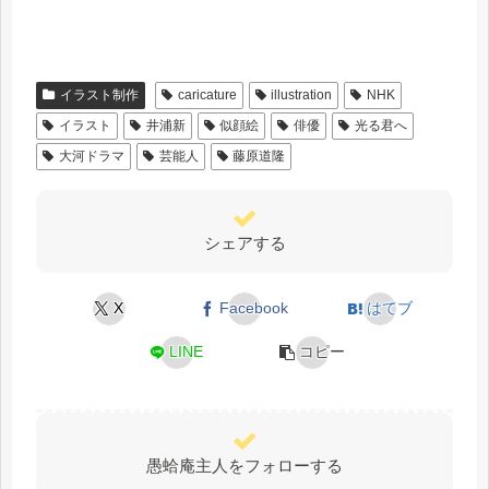
イラスト制作
caricature
illustration
NHK
イラスト
井浦新
似顔絵
俳優
光る君へ
大河ドラマ
芸能人
藤原道隆
シェアする
X
Facebook
はてブ
LINE
コピー
愚蛤庵主人をフォローする