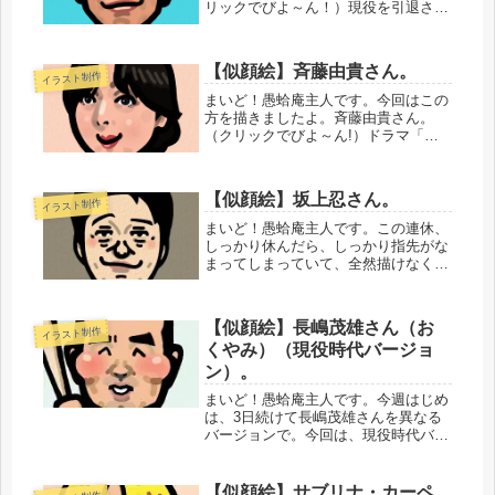
リックでびよ～ん！）現役を引退され
るんだそうです。度重なるケガもあっ
て、苦しんだ時期も多かったと思いま
す。とはいえ、世界ランク４位までい
【似顔絵】斉藤由貴さん。
イラスト制作
ったのはすばらしい！お疲れさまでし
た...
まいど！愚蛤庵主人です。今回はこの
方を描きましたよ。斉藤由貴さん。
（クリックでびよ～ん!）ドラマ「夫
婦別姓刑事」では、なかなかにコミカ
ルな役柄をこなしてらっしゃいます
ね。ちょっと新鮮でし
【似顔絵】坂上忍さん。
イラスト制作
た。・・・・・・・・・・精進を重ね
てゆきます。では、ま...
まいど！愚蛤庵主人です。この連休、
しっかり休んだら、しっかり指先がな
まってしまっていて、全然描けなくな
ってました・・・。すんげー焦ってま
す。ヤバいレベルです。はよ取り戻さ
ねば～！まあけど、休むべきときは休
【似顔絵】長嶋茂雄さん（お
イラスト制作
んだほうがええと思います。なにも好
くやみ）（現役時代バージョ
ん...
ン）。
まいど！愚蛤庵主人です。今週はじめ
は、3日続けて長嶋茂雄さんを異なる
バージョンで。今回は、現役時代バー
ジョン。（クリックでびよ～ん！）こ
ないだ描いたばかりなんですが、毎度
おなじみ「インスタ似顔絵コンテス
【似顔絵】サブリナ・カーペ