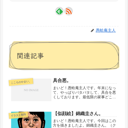
愚蛤庵主人
関連記事
具合悪。
こころのやまい。
まいど！愚蛤庵主人です。年末になっ
て、やっぱりバタバタして、具合を悪
くしております。最低限の家事どころ
か、最低限の自己管理すらできない状
況です。うまいやりくり方法はないも
のかなあ。うーん。なんというのか、
【似顔絵】錦織圭さん。
イラスト制作
問題に直面したときに、回避すること
は...
まいど！愚蛤庵主人です。今回はこの
方を描きましたよ。錦織圭さん。（ク