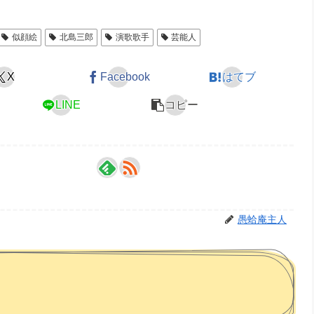
似顔絵
北島三郎
演歌歌手
芸能人
X
Facebook
はてブ
LINE
コピー
愚蛤庵主人