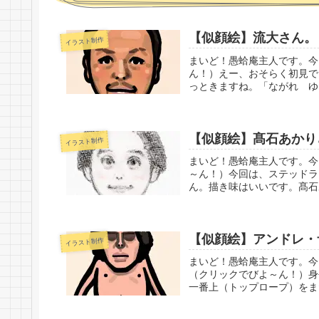
【似顔絵】流大さん。
イラスト制作
まいど！愚蛤庵主人です。今
ん！）えー、おそらく初見で
っときますね。「ながれ ゆ
【似顔絵】髙石あかり
イラスト制作
まいど！愚蛤庵主人です。今
～ん！）今回は、ステッドラ
ん。描き味はいいです。髙石
【似顔絵】アンドレ・
イラスト制作
まいど！愚蛤庵主人です。今
（クリックでびよ～ん！）身
一番上（トップロープ）をまた