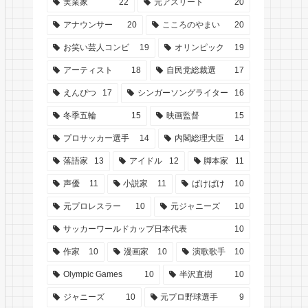
実業家
22
元アスリート
20
アナウンサー
20
こころのやまい
20
お笑い芸人コンビ
19
オリンピック
19
アーティスト
18
自民党総裁選
17
えんぴつ
17
シンガーソングライター
16
冬季五輪
15
映画監督
15
プロサッカー選手
14
内閣総理大臣
14
落語家
13
アイドル
12
脚本家
11
声優
11
小説家
11
ばけばけ
10
元プロレスラー
10
元ジャニーズ
10
サッカーワールドカップ日本代表
10
作家
10
漫画家
10
演歌歌手
10
Olympic Games
10
半沢直樹
10
ジャニーズ
10
元プロ野球選手
9