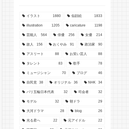
イラスト
1880
似顔絵
1833
illustration
1205
caricature
1198
芸能人
564
俳優
256
女優
214
故人
156
おくやみ
91
政治家
90
アスリート
88
お笑い芸人
88
タレント
83
歌手
78
ミュージシャン
70
ブログ
46
自民党
38
オリジナル
36
NHK
34
パリ五輪日本代表
32
司会者
32
モデル
32
朝ドラ
29
大河ドラマ
28
blog
26
光る君へ
22
元アイドル
22