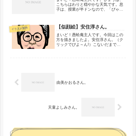
こちらはわりと穏やかな天気です。息
子は、授業が半ドンなので、「ぴゃ
っ！」と帰って来ますが、たぶん、
「ぴゃっっ！！」と遊びに出かけてい
くことでしょう。こどもは風の子、元
【似顔絵】安住淳さん。
イラスト制作
気な子が一番ですから
ね。・・・・・・・・...
まいど！愚蛤庵主人です。今回はこの
方を描きましたよ。安住淳さん。（ク
リックでびよ～ん!）こないだまで国
会議員だった方。今回の選挙で、政権
与党に対抗しうる野党がなくなってし
まったので、これは由々しき事態だと
思っています。とはいえ、立憲民主党
は...
由美かおるさん。
天童よしみさん。