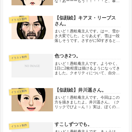
な！あーーーもう！！・・・と、暴れ
そうになっております。なかなか、う
まくいかんものです
わ。・・・・・・・・・・今回は、こ
【似顔絵】キアヌ・リーブス
イラスト制作
の方を描いてみました。小保方晴子さ
さん。
ん。（クリックでびよ...
まいど！愚蛤庵主人です。はー、雪か
き大変でした。とりあえず、雪は一段
落しそうです。さすがに50すぎるとキ
ツイですわ。・・・・・・・・・・
で、木曜にサボった罪滅ぼし、という
わけでもないですが、今回はこの方を
色つき2つ。
イラスト制作
描きましたよ。キアヌ・リーブスさ
まいど！愚蛤庵主人です。ようやく、
ん。...
1日に2枚程度は描けるようになってき
ました。クオリティについて、自分で
どうこう言えるアレでもないですけ
ど。今回は、やはり、わかりやすいネ
タに走った感があります。まずは、光
【似顔絵】井川遥さん。
イラスト制作
浦靖子さん。（クリックでびよー
ん！）...
まいど！愚蛤庵主人です。今回はこの
方を描きましたよ。井川遥さん。（ク
リックでびよ～ん！）実は、ぼくの中
では「私立探偵濱マイク」に登場す
る、映画館の受付嬢なんですよ。た
だ、「半沢直樹」での、しっとりした
すこしずつでも。
イラスト制作
女将の役も捨てがたい。ふつうに（な
んの躊...
まいど！愚蛤庵主人です。きょうは、