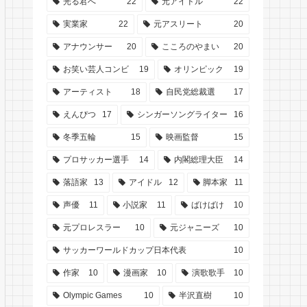
光る君へ
22
元アイドル
22
実業家
22
元アスリート
20
アナウンサー
20
こころのやまい
20
お笑い芸人コンビ
19
オリンピック
19
アーティスト
18
自民党総裁選
17
えんぴつ
17
シンガーソングライター
16
冬季五輪
15
映画監督
15
プロサッカー選手
14
内閣総理大臣
14
落語家
13
アイドル
12
脚本家
11
声優
11
小説家
11
ばけばけ
10
元プロレスラー
10
元ジャニーズ
10
サッカーワールドカップ日本代表
10
作家
10
漫画家
10
演歌歌手
10
Olympic Games
10
半沢直樹
10