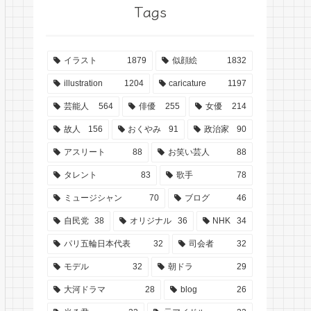
Tags
イラスト
1879
似顔絵
1832
illustration
1204
caricature
1197
芸能人
564
俳優
255
女優
214
故人
156
おくやみ
91
政治家
90
アスリート
88
お笑い芸人
88
タレント
83
歌手
78
ミュージシャン
70
ブログ
46
自民党
38
オリジナル
36
NHK
34
パリ五輪日本代表
32
司会者
32
モデル
32
朝ドラ
29
大河ドラマ
28
blog
26